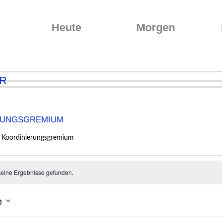
Heute
Morgen
r
rungsgremium
Koordinierungsgremium
altungen
eine Ergebnisse gefunden.
e