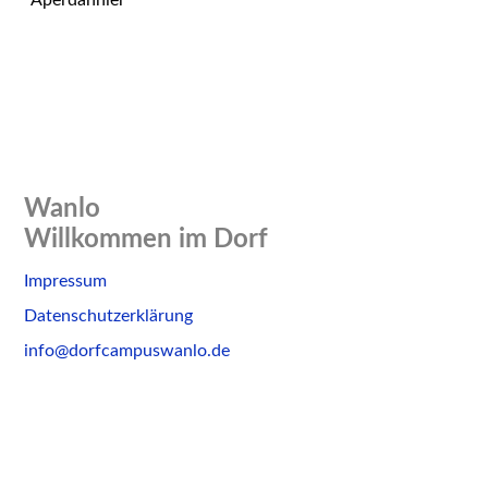
Aperdannier
Wanlo
Willkommen im Dorf
Skip
Impressum
to
Datenschutzerklärung
content
info@dorfcampuswanlo.de