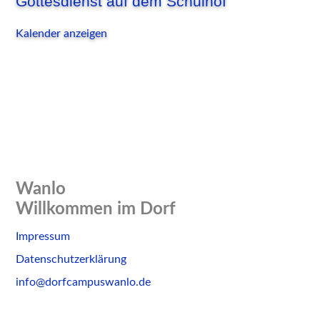
Gottesdienst auf dem Schulhof
Kalender anzeigen
Wanlo
Willkommen im Dorf
Skip
Impressum
to
Datenschutzerklärung
content
info@dorfcampuswanlo.de