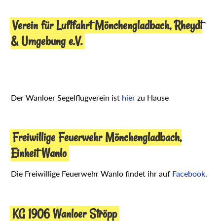
Verein für Luftfahrt Mönchengladbach, Rheydt
& Umgebung e.V.
Der Wanloer Segelflugverein ist
hier
zu Hause
Freiwillige Feuerwehr Mönchengladbach,
Einheit Wanlo
Die Freiwillige Feuerwehr Wanlo findet ihr auf
Facebook
.
KG 1906 Wanloer Ströpp