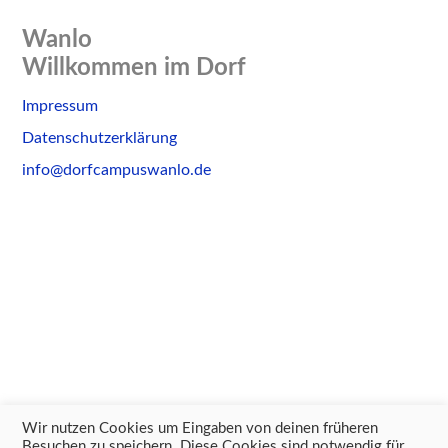
Wanlo
Willkommen im Dorf
Skip
Impressum
to
Datenschutzerklärung
content
info@dorfcampuswanlo.de
Wir nutzen Cookies um Eingaben von deinen früheren
Besuchen zu speichern. Diese Cookies sind notwendig für