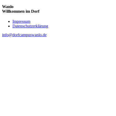
Wanlo
Willkommen im Dorf
Skip
Impressum
to
Datenschutzerklärung
content
info@dorfcampuswanlo.de