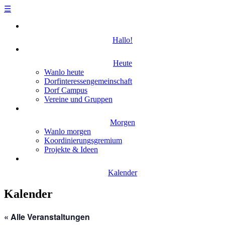
☰
Skip
to
Hallo!
content
Heute
Wanlo heute
Dorfinteressengemeinschaft
Dorf Campus
Vereine und Gruppen
Morgen
Wanlo morgen
Koordinierungsgremium
Projekte & Ideen
Kalender
Kalender
« Alle Veranstaltungen