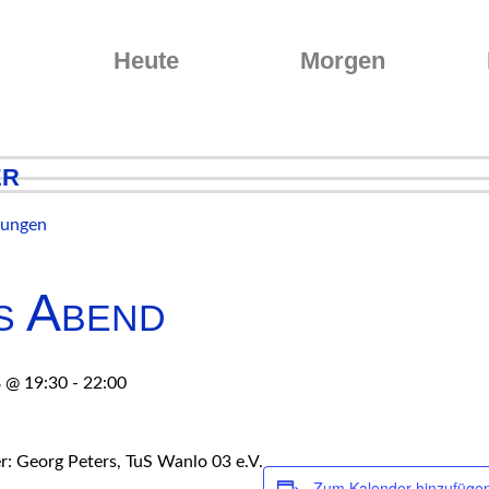
Heute
Morgen
er
ltungen
s Abend
8 @ 19:30
-
22:00
: Georg Peters, TuS Wanlo 03 e.V.
Zum Kalender hinzufüge