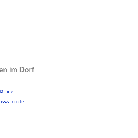
n im Dorf
lärung
uswanlo.de