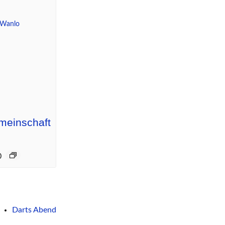
meinschaft
0
Darts Abend