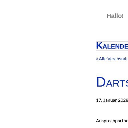
Skip
to
Hallo!
content
Kalend
« Alle Veransta
Dart
17. Januar 202
Ansprechpartner