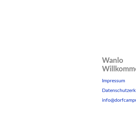
Wanlo
Willkomme
Skip
Impressum
to
Datenschutzerk
content
info@dorfcamp