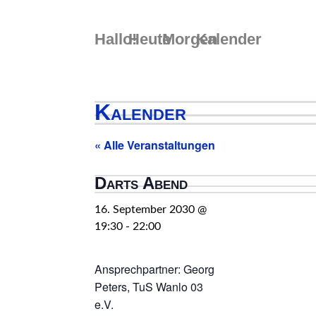
Skip
to
Hallo!
Heute
Morgen
Kalender
content
Kalender
« Alle Veranstaltungen
Darts Abend
16. September 2030 @
19:30
-
22:00
Ansprechpartner: Georg
Peters, TuS Wanlo 03
e.V.