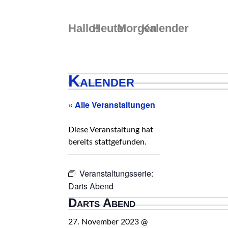
Skip
to
Hallo!
Heute
Morgen
Kalender
content
Kalender
« Alle Veranstaltungen
Diese Veranstaltung hat
bereits stattgefunden.
Veranstaltungsserie:
Darts Abend
Darts Abend
27. November 2023 @