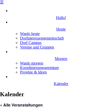
☰
Skip
to
Hallo!
content
Heute
Wanlo heute
Dorfinteressengemeinschaft
Dorf Campus
Vereine und Gruppen
Morgen
Wanlo morgen
Koordinierungsgremium
Projekte & Ideen
Kalender
Kalender
« Alle Veranstaltungen