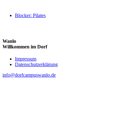
Blocker: Pilates
Wanlo
Willkommen im Dorf
Skip
Impressum
to
Datenschutzerklärung
content
info@dorfcampuswanlo.de