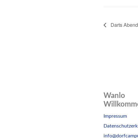
Darts Abend
Wanlo
Willkomme
Skip
Impressum
to
Datenschutzerk
content
info@dorfcamp