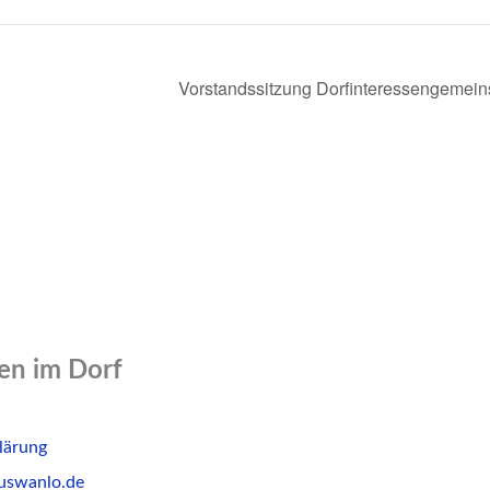
Vorstandssitzung Dorfinteressengemei
n im Dorf
lärung
uswanlo.de