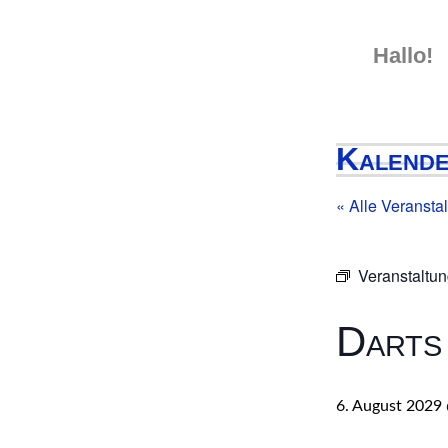
Skip
to
Hallo!
content
Kalend
« Alle Veransta
Veranstaltun
Darts
6. August 2029