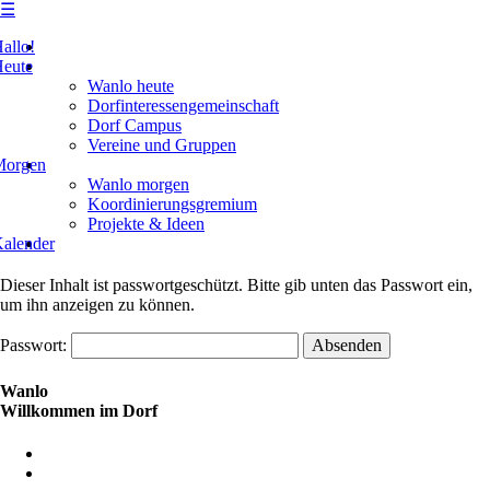
☰
Skip
allo!
to
eute
content
Wanlo heute
Dorfinteressengemeinschaft
Dorf Campus
Vereine und Gruppen
Morgen
Wanlo morgen
Koordinierungsgremium
Projekte & Ideen
alender
Dieser Inhalt ist passwortgeschützt. Bitte gib unten das Passwort ein,
um ihn anzeigen zu können.
Passwort:
Wanlo
Willkommen im Dorf
Skip
to