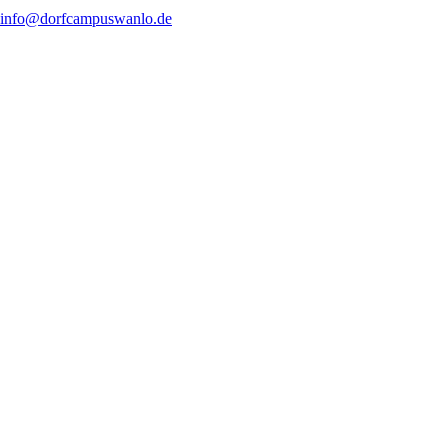
content
info@dorfcampuswanlo.de