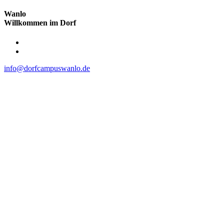
Wanlo
Willkommen im Dorf
Skip
to
content
info@dorfcampuswanlo.de