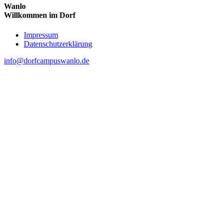
Wanlo
Willkommen im Dorf
Skip
Impressum
to
Datenschutzerklärung
content
info@dorfcampuswanlo.de