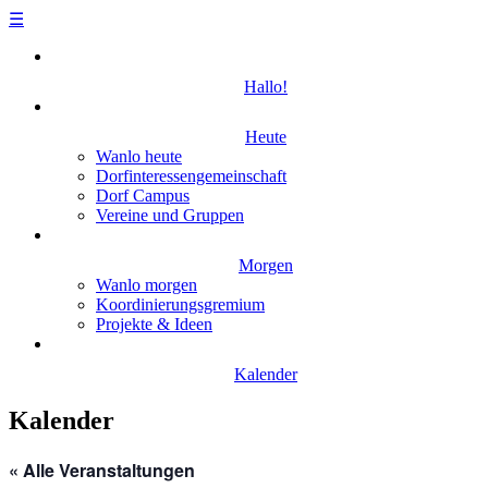
☰
Skip
to
Hallo!
content
Heute
Wanlo heute
Dorfinteressengemeinschaft
Dorf Campus
Vereine und Gruppen
Morgen
Wanlo morgen
Koordinierungsgremium
Projekte & Ideen
Kalender
Kalender
« Alle Veranstaltungen