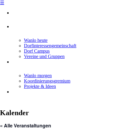
☰
Skip
to
content
Wanlo heute
Dorfinteressengemeinschaft
Dorf Campus
Vereine und Gruppen
Wanlo morgen
Koordinierungsgremium
Projekte & Ideen
Kalender
« Alle Veranstaltungen