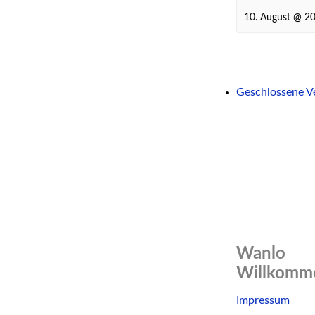
10. August @ 2
Geschlossene V
Wanlo
Willkomme
Skip
Impressum