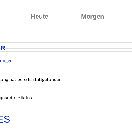
Heute
Morgen
er
ltungen
tung hat bereits stattgefunden.
gsserie:
Pilates
es