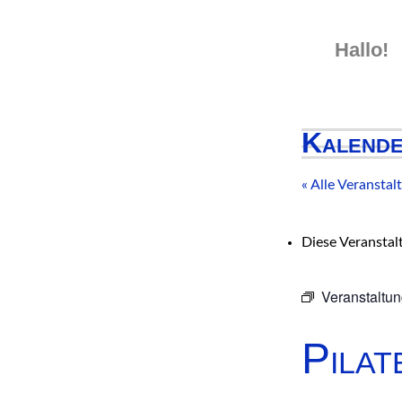
Skip
to
Hallo!
content
Kalend
« Alle Veransta
Diese Veranstal
Veranstaltun
Pilat