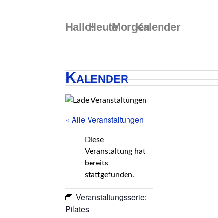
Skip
to
Hallo!
Heute
Morgen
Kalender
content
Kalender
« Alle Veranstaltungen
Diese
Veranstaltung hat
bereits
stattgefunden.
Veranstaltungsserie:
Pilates