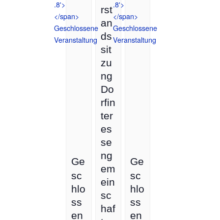
rst
an
ds
sit
zu
ng
Do
rfin
ter
es
se
ng
Ge
Ge
em
sc
sc
ein
hlo
hlo
sc
ss
ss
haf
en
en