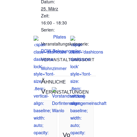
Datum:
25. März
Zeit:
16:00 - 18:30
Serien:
Pilates
Veranstaltungskategorie:
DCW-Belegungsplan
VERANSTALTUNGSORT
Wohnzimmer
Ähnliche
Veranstaltungen
Vo