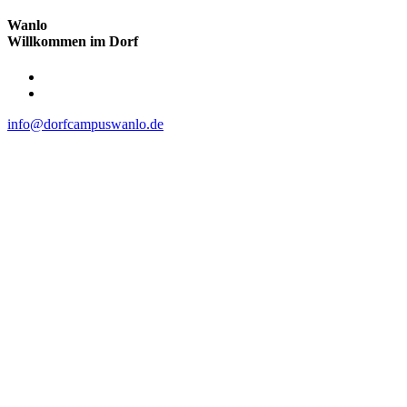
Wanlo
Willkommen im Dorf
Skip
to
content
info@dorfcampuswanlo.de