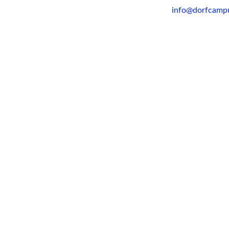
Skip
info@dorfcamp
to
content