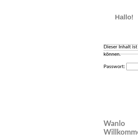
Skip
to
Hallo!
content
Dieser Inhalt is
können.
Passwort:
Wanlo
Willkomme