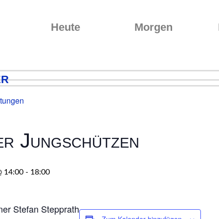
Heute
Morgen
er
ltungen
er Jungschützen
 14:00
-
18:00
er Stefan Stepprath