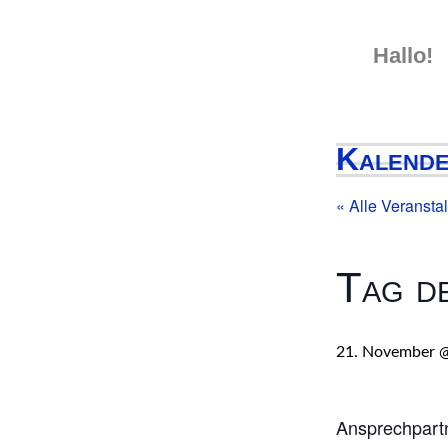
Skip
to
Hallo!
content
Kalend
« Alle Veransta
Tag d
21. November @
Ansprechpartn