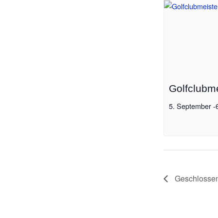
Golfclubme
5. September
-
Geschlossen