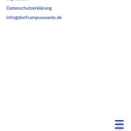
to
Datenschutzerklärung
content
info@dorfcampuswanlo.de
☰