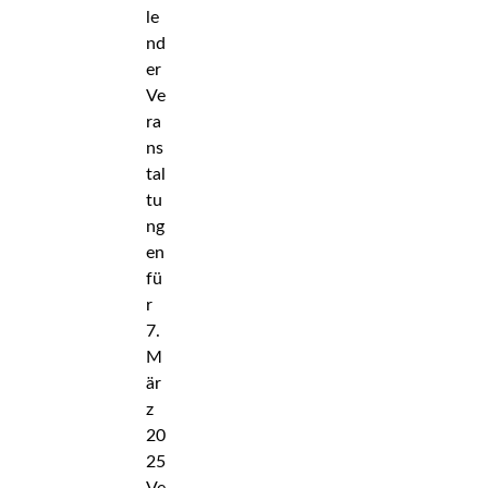
le
nd
er
Ve
ra
ns
tal
tu
ng
en
fü
r
7.
M
är
z
20
25