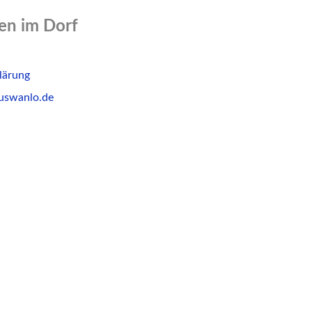
n im Dorf
lärung
uswanlo.de