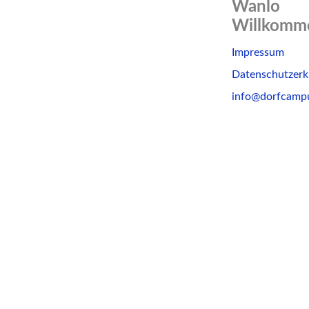
Wanlo
Willkomme
Skip
Impressum
to
Datenschutzerk
content
info@dorfcamp