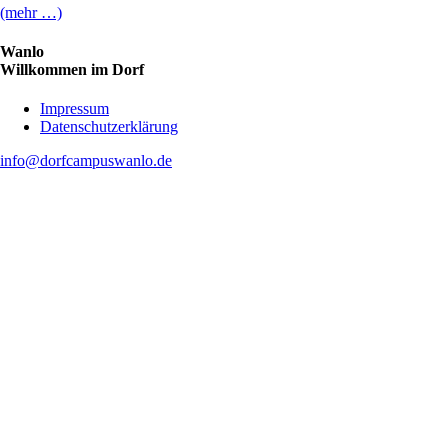
(mehr …)
Wanlo
Willkommen im Dorf
Skip
Impressum
to
Datenschutzerklärung
content
info@dorfcampuswanlo.de